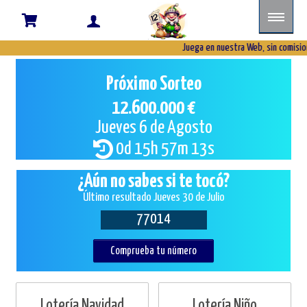
Juega en nuestra Web, sin comisiones
Próximo Sorteo
12.600.000 €
Jueves 6 de Agosto
0d 15h 57m 12s
¿Aún no sabes si te tocó?
Último resultado Jueves 30 de Julio
77014
Comprueba tu número
Lotería Navidad
Lotería Niño