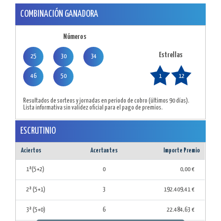
COMBINACIÓN GANADORA
Números
Estrellas
25
30
34
46
50
1
12
Resultados de sorteos y jornadas en periodo de cobro (últimos 90 días).
Lista informativa sin validez oficial para el pago de premios.
ESCRUTINIO
Aciertos
Acertantes
Importe Premio
1ª(5+2)
0
0,00 €
2ª (5+1)
3
192.409,41 €
3ª (5+0)
6
22.484,63 €